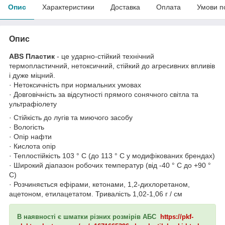
Опис
Характеристики
Доставка
Оплата
Умови п
Опис
ABS Пластик
- це ударно-стійкий технічний
термопластичний, нетоксичний, стійкий до агресивних впливів
і дуже міцний.
· Нетоксичність при нормальних умовах
· Довговічність за відсутності прямого сонячного світла та
ультрафіолету
· Стійкість до лугів та миючого засобу
· Вологість
· Опір нафти
· Кислота опір
· Теплостійкість 103 ° С (до 113 ° С у модифікованих брендах)
· Широкий діапазон робочих температур (від -40 ° С до +90 °
С)
· Розчиняється ефірами, кетонами, 1,2-дихлоретаном,
ацетоном, етилацетатом. Тривалість 1,02-1,06 г / см
В наявності є шматки різних розмірів АБС
https://pkf-