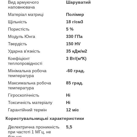
Вид армуючого
Шаруватий
наповнювача
Матеріал матриці
Полімер
Щільність
18 г/см3
Пористість
5 %
Модуль Юнга
330 ГПа
Твердість
150 HV
Ударна в'язкість
35 кДж/м2
Коефіцієнт
3 Вт/(м*К)
теплопровідності
Мінімальна робоча
-60 град.
температура
Максимальна робоча
85 град.
температура
Гігроскопічність
Ні
Токсичність матеріалу
Ні
Гарантійний термін
12 міс
Користувальницькі характеристики
Діелектрична проникність
5,5
при частоті 1 МГц, не
більше