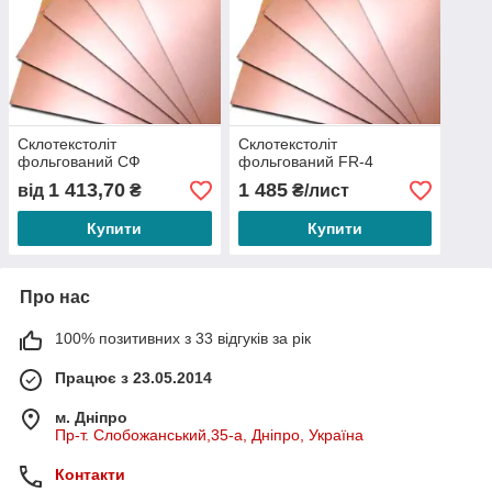
Склотекстоліт
Склотекстоліт
фольгований СФ
фольгований FR-4
1 413,70
1 485
від
₴
₴/лист
Купити
Купити
Про нас
100% позитивних з 33 відгуків за рік
Працює з 23.05.2014
м. Дніпро
Пр-т. Слобожанський,35-а, Дніпро, Україна
Контакти