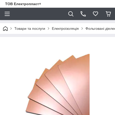
ТОВ Електропласт+
Товари та послуги
Електроізоляція
Фольговані діеле