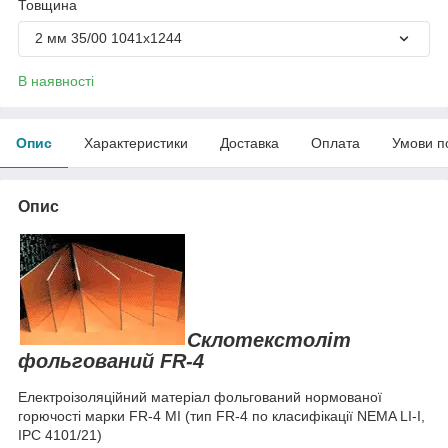
Товщина
2 мм 35/00 1041х1244
В наявності
Опис
Характеристики
Доставка
Оплата
Умови п
Опис
Склотекстоліт
фольгований FR-4
Електроізоляційний матеріал фольгований нормованої
горючості марки FR-4 МІ (тип FR-4 по класифікації NEMA LI-I,
IPC 4101/21)