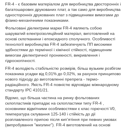
FR-4 - є базовим матеріалом для виробництва двосторонніх і
багатошарових друкованих плат, а так само для виробництва
односторонніх друкованих плат з підвищеними вимогами до
фізико-механічними показниками.
Фольговані діелектрики марки FR-4 являють собою
шаруватий електроізоляційний матеріал, виготовлений на
основі склотканини і епоксидного сполучного. Особливості
технології виробництва FR-4 забезпечують ПП високими
здібностями до термічної і хімічної стійкості, підвищеним
вимогам діелектричної проникності, викривлення і
гідроскопічності.
FR-4 володіють стабільністю розмірів, більш вузьким розбігом
показника усадки від 0,01% до 0,02%, за рахунок принципово
нового підходу до виготовленні препрега - термо-
радіаційного. Якість FR-4 повністю відповідає міжнародному
стандарту IPC 4101/21.
Відомо, що більша частина на ринку фольгованих
склопластиків припадає на склопластики типу FR-4 ,
основними відмітними особливостями є клас горючості V0,
температура склування 125-140 і стійкість до дії
розплавленого припою після кип'ятіння при певних умовах
(випробування "мизлинг"). FR-4 виготовлений на основі