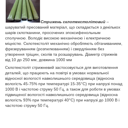
Стрижень склотекстолітовий
–
шаруватий пресований матеріал, що складається з декількох
шарів склотканини, просочених эпоксифенольным
сполучною. Володіє високою механічною і електричною
міцністю. Склотекстоліт механічно обробляють обтачиванием,
фрезеруванням (розпилюванням) і свердлінням без
утворення тріщин, сколів та розшарувань. Діаметр стрижнів
від 10 до 250 мм, довжина 1000 мм
Склотекстоліт стрижневий застосовується для виготовлення
деталей, що працюють на повітрі в умовах нормальної
відносної вологості навколишнього середовища (відносна
вологість 45-75% при температурі 15-35°С) при напрузі понад
1000 В і частотою струму 50 Гц, а також для роботи в умовах
підвищеної вологості навколишнього середовища (відносна
вологість 93% при температурі 40°С) при напрузі до 1000 В і
частотою струму 50 Гц.