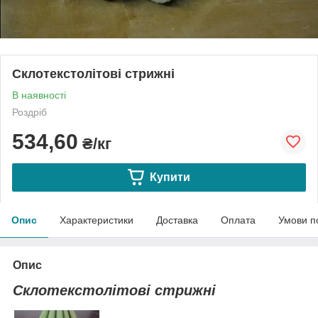
Склотекстолітові стрижні
В наявності
Роздріб
534,60
₴/кг
Купити
Опис
Характеристики
Доставка
Оплата
Умови п
Опис
Склотекстолітові стрижні