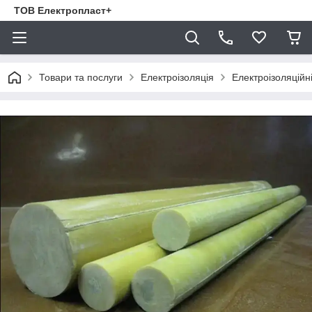
ТОВ Електропласт+
Товари та послуги
Електроізоляція
Електроізоляційн