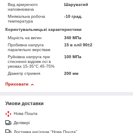
Вид армуючого
Шаруватий
наповнювача
Мінімальна робоча
-10 град.
температура
Користувальницькі характеристики
Міцність на вигин
340 МПа
Пробивна напруга
15 в олії 90±2
паралельно верствам
Руйнівна напруга при
100 МПа
стисненні вздовж осі в
умовах 15-35°С 45-75%
Діаметр стрижня
200 мм
Приховати
Умови доставки
Нова Пошта
Делівері
Доставка кур’єром “Нова Пошта”