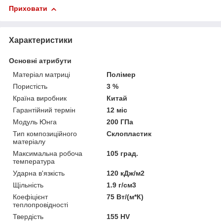
Приховати
Характеристики
Основні атрибути
Матеріал матриці
Полімер
Пористість
3 %
Країна виробник
Китай
Гарантійний термін
12 міс
Модуль Юнга
200 ГПа
Тип композиційного
Склопластик
матеріалу
Максимальна робоча
105 град.
температура
Ударна в'язкість
120 кДж/м2
Щільність
1.9 г/см3
Коефіцієнт
75 Вт/(м*К)
теплопровідності
Твердість
155 HV