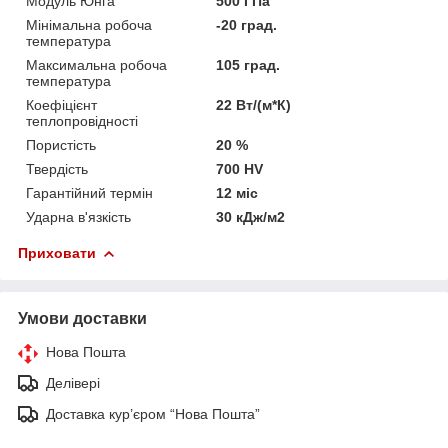
Модуль Юнга
500 ГПа
Мінімальна робоча
-20 град.
температура
Максимальна робоча
105 град.
температура
Коефіцієнт
22 Вт/(м*К)
теплопровідності
Пористість
20 %
Твердість
700 HV
Гарантійний термін
12 міс
Ударна в'язкість
30 кДж/м2
Приховати
Умови доставки
Нова Пошта
Делівері
Доставка кур’єром “Нова Пошта”