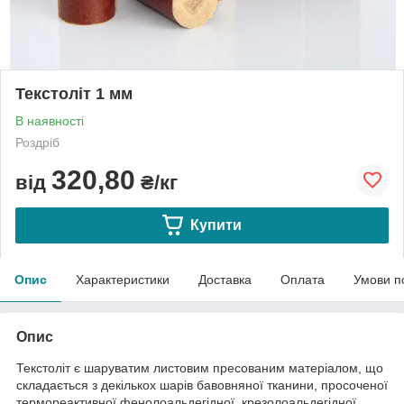
Текстоліт 1 мм
В наявності
Роздріб
320,80
від
₴/кг
Купити
Опис
Характеристики
Доставка
Оплата
Умови п
Опис
Текстоліт є шаруватим листовим пресованим матеріалом, що
складається з декількох шарів бавовняної тканини, просоченої
термореактивної фенолоальдегідної, крезолоальдегідної,