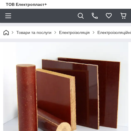
ТОВ Електропласт+
Товари та послуги
Електроізоляція
Електроізоляційн