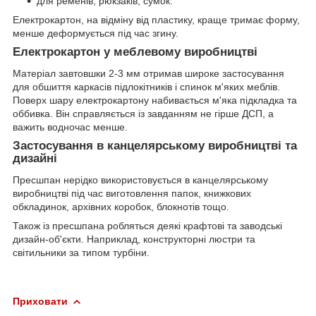
для ременів, рюкзаків, сумок.
Електрокартон, на відміну від пластику, краще тримає форму,
менше деформується під час згину.
Електрокартон у меблевому виробництві
Матеріал завтовшки 2-3 мм отримав широке застосування
для обшиття каркасів підлокітників і спинок м'яких меблів.
Поверх шару електрокартону набивається м'яка підкладка та
оббивка. Він справляється із завданням не гірше ДСП, а
важить водночас менше.
Застосування в канцелярському виробництві та
дизайні
Пресшпан нерідко використовується в канцелярському
виробництві під час виготовлення папок, книжкових
обкладинок, архівних коробок, блокнотів тощо.
Також із пресшпана робляться деякі крафтові та заводські
дизайн-об'єкти. Наприклад, конструкторні люстри та
світильники за типом турбіни.
Приховати