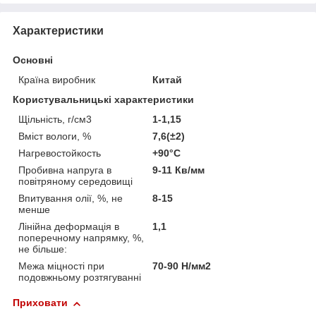
Характеристики
Основні
Країна виробник
Китай
Користувальницькі характеристики
Щільність, г/см3
1-1,15
Вміст вологи, %
7,6(±2)
Нагревостойкость
+90°С
Пробивна напруга в
9-11 Кв/мм
повітряному середовищі
Впитування олії, %, не
8-15
менше
Лінійна деформація в
1,1
поперечному напрямку, %,
не більше:
Межа міцності при
70-90 Н/мм2
подовжньому розтягуванні
Приховати