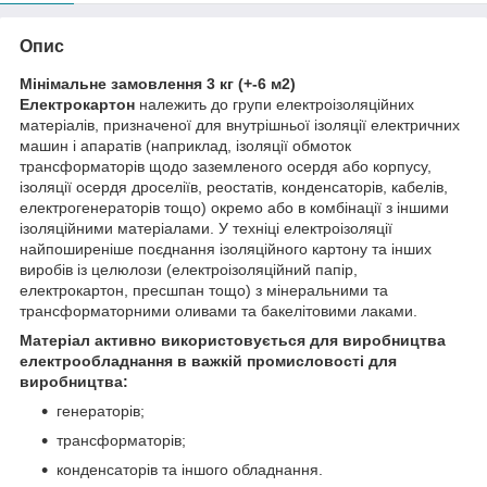
Опис
Мінімальне замовлення 3 кг (+-6 м2)
Електрокартон
належить до групи електроізоляційних
матеріалів, призначеної для внутрішньої ізоляції електричних
машин і апаратів (наприклад, ізоляції обмоток
трансформаторів щодо заземленого осердя або корпусу,
ізоляції осердя дроселіїв, реостатів, конденсаторів, кабелів,
електрогенераторів тощо) окремо або в комбінації з іншими
ізоляційними матеріалами. У техніці електроізоляції
найпоширеніше поєднання ізоляційного картону та інших
виробів із целюлози (електроізоляційний папір,
електрокартон, пресшпан тощо) з мінеральними та
трансформаторними оливами та бакелітовими лаками.
Матеріал активно використовується для виробництва
електрообладнання в важкій промисловості для
виробництва:
генераторів;
трансформаторів;
конденсаторів та іншого обладнання.