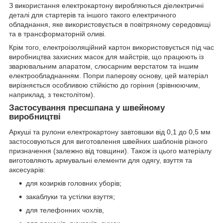
З використання електрокартону виробляються діелектричні
деталі для стартерів та іншого такого електричного
обладнання, яке використовується в повітряному середовищі
та в трансформаторній оливі.
Крім того, електроізоляційний картон використовується під час
виробництва захисних масок для майстрів, що працюють із
зварювальним апаратом, слюсарним верстатом та іншим
електрообладнанням. Попри паперову основу, цей матеріал
вирізняється особливою стійкістю до горіння (зрівнюючим,
наприклад, з текстолітом).
Застосування пресшпана у швейному
виробництві
Аркуші та рулони електрокартону завтовшки від 0,1 до 0,5 мм
застосовуються для виготовлення швейних шаблонів різного
призначення (залежно від товщини). Також із цього матеріалу
виготовляють армувальні елементи для одягу, взуття та
аксесуарів:
для козирків головних уборів;
закаблуки та устілки взуття;
для телефонних чохлів,