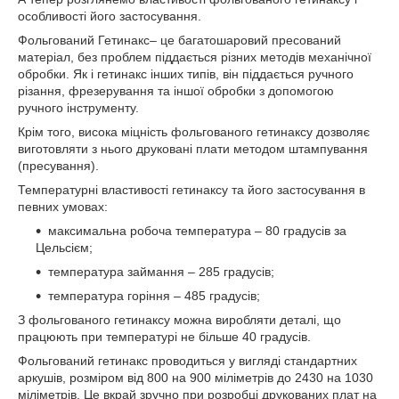
особливості його застосування.
Фольгований Гетинакс– це багатошаровий пресований
матеріал, без проблем піддається різних методів механічної
обробки. Як і гетинакс інших типів, він піддається ручного
різання, фрезерування та іншої обробки з допомогою
ручного інструменту.
Крім того, висока міцність фольгованого гетинаксу дозволяє
виготовляти з нього друковані плати методом штампування
(пресування).
Температурні властивості гетинаксу та його застосування в
певних умовах:
максимальна робоча температура – 80 градусів за
Цельсієм;
температура займання – 285 градусів;
температура горіння – 485 градусів;
З фольгованого гетинаксу можна виробляти деталі, що
працюють при температурі не більше 40 градусів.
Фольгований гетинакс проводиться у вигляді стандартних
аркушів, розміром від 800 на 900 міліметрів до 2430 на 1030
міліметрів. Це вкрай зручно при розробці друкованих плат на