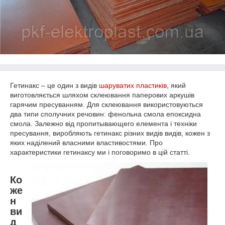
Гетинакс – це один з видів
шаруватих пластиків
, який
виготовляється шляхом склеювання паперових аркушів
гарячим пресуванням. Для склеювання використовуються
два типи сполучних речовин: фенольна смола епоксидна
смола. Залежно від пропитывающего елемента і техніки
пресування, виробляють гетинакс різних видів видів, кожен з
яких наділений власними властивостями. Про
характеристики гетинаксу ми і поговоримо в цій статті.
Ко
же
н
ви
д