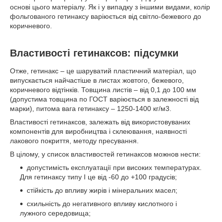
основі цього матеріалу. Як і у випадку з іншими видами, колір
фольгованого гетинаксу варіюється від світло-бежевого до
коричневого.
Властивості гетинаксов: підсумки
Отже, гетинакс – це шаруватий пластичний матеріал, що
випускається найчастіше в листах жовтого, бежевого,
коричневого відтінків. Товщина листів – від 0,1 до 100 мм
(допустима товщина по ГОСТ варіюється в залежності від
марки), питома вага гетинаксу – 1250-1400 кг/м3.
Властивості гетинаксов, залежать від використовуваних
компонентів для виробництва і склеювання, наявності
лакового покриття, методу пресування.
В цілому, у список властивостей гетинаксов можнов нести:
допустимість експлуатації при високих температурах.
Для гетинаксу типу І це від -60 до +100 градусів;
стійкість до впливу жирів і мінеральних масел;
схильність до негативного впливу кислотного і
лужного середовища;