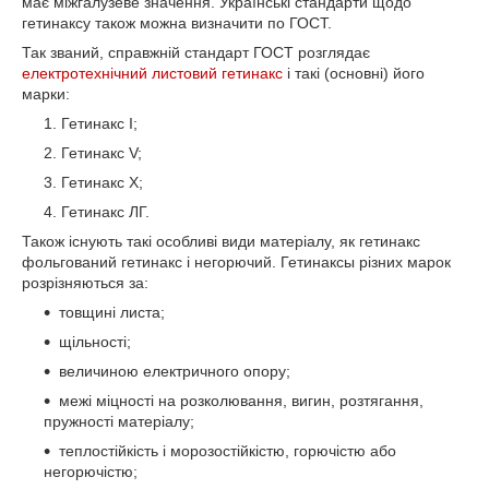
має міжгалузеве значення. Українські стандарти щодо
гетинаксу також можна визначити по ГОСТ.
Так званий, справжній стандарт ГОСТ розглядає
електротехнічний листовий гетинакс
і такі (основні) його
марки:
Гетинакс I;
Гетинакс V;
Гетинакс X;
Гетинакс ЛГ.
Також існують такі особливі види матеріалу, як гетинакс
фольгований гетинакс і негорючий. Гетинаксы різних марок
розрізняються за:
товщині листа;
щільності;
величиною електричного опору;
межі міцності на розколювання, вигин, розтягання,
пружності матеріалу;
теплостійкість і морозостійкістю, горючістю або
негорючістю;