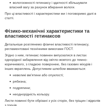
вологоємності гетинаксу і здатності збільшувати
власний вагу за рахунок вбирання вологи.
Про ці властивості і характеристики ми і поговоримо далі в
статті.
Фізико-механічні характеристики та
властивості гетинаксов
Детальніше розглянемо фізичні властивості гетинаксу,
регламентовані технічними вимогами ГОСТ.
Згідно з ним, гетинакс повинен випускатися в листах
однорідної забарвлення від світло-жовтого до темно-
коричневого, з гладкою поверхнею, без газових міхурів і
інших вкраплень. Допустимим шлюбом вважаються:
невеликі вм'ятини або опуклості;
рябизна;
подряпини;
неоднорідність кольору.
Листи повинні бути обрізані з усіх сторін, без тріщин і відколів
з торців.