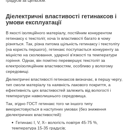
градусів за Цельсієм.
Діелектричні властивості гетинаксов і
умови експлуатації
В якості ізоляційного матеріалу, постійним конкурентом
гетинаксу є текстоліт, хоча їх властивості багато в чому
різняться. Так, різна питома щільність гетинаксу і текстоліту
(на користь першого), гетинакс поступається конкуренту за
міцністю на сколювання, ударної в'язкості та температури
горіння. Однак, він помітно перевершує текстоліт за
електроізоляційним властивостям, особливо у вологому
середовищі.
Діелектричні властивості гетинаксов визначає, в першу чергу,
тип смоли матеріалу та наявність лакового покриття, а
ефективність цих властивостей залежить від вологості і
температури навколишнього середовища.
Так, згідно ГОСТ гетинакс того чи іншого типу
використовується в наступних умовах (без зниження
діелектричних властивостей):
Гетинакс I, V, Х– вологість повітря 45-75 %,
температура 15-35 градусів;