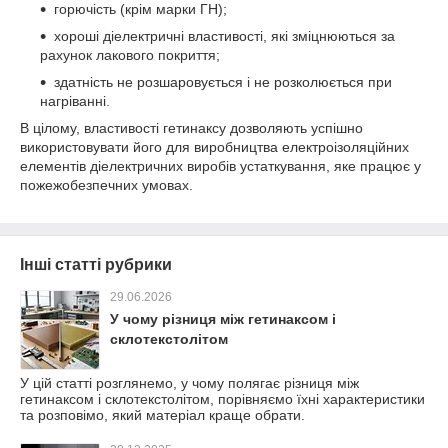
горючість (крім марки ГН);
хороші діелектричні властивості, які зміцнюються за
рахунок лакового покриття;
здатність не розшаровується і не розколюється при
нагріванні.
В цілому, властивості гетинаксу дозволяють успішно
використовувати його для виробництва електроізоляційних
елементів діелектричних виробів устаткування, яке працює у
пожежобезпечних умовах.
Інші статті рубрики
29.06.2026
У чому різниця між гетинаксом і
склотекстолітом
У цій статті розглянемо, у чому полягає різниця між
гетинаксом і склотекстолітом, порівняємо їхні характеристики
та розповімо, який матеріал краще обрати.