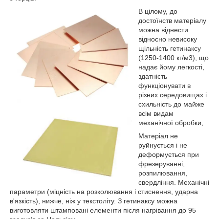
В цілому, до
достоїнств матеріалу
можна віднести
відносно невисоку
щільність гетинаксу
(1250-1400 кг/м3), що
надає йому легкості,
здатність
функціонувати в
різних середовищах і
схильність до майже
всім видам
механічної обробки,
Матеріал не
руйнується і не
деформується при
фрезеруванні,
розпилювання,
свердління. Механічні
параметри (міцність на розколювання і стиснення, ударна
в'язкість), нижче, ніж у текстоліту. З гетинаксу можна
виготовляти штамповані елементи після нагрівання до 95