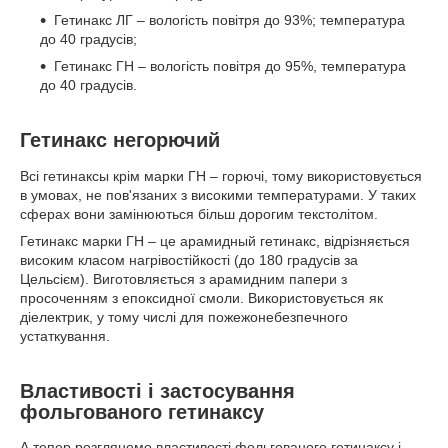
Гетинакс ЛГ – вологість повітря до 93%; температура
до 40 градусів;
Гетинакс ГН – вологість повітря до 95%, температура
до 40 градусів.
Гетинакс негорючий
Всі гетинаксы крім марки ГН – горючі, тому використовується
в умовах, не пов'язаних з високими температурами. У таких
сферах вони замінюються більш дорогим текстолітом.
Гетинакс марки ГН – це арамидный гетинакс, відрізняється
високим класом нагрівостійкості (до 180 градусів за
Цельсієм). Виготовляється з арамидним папери з
просоченням з епоксидної смоли. Використовується як
діелектрик, у тому числі для пожежонебезпечного
устаткування.
Властивості і застосування
фольгованого гетинаксу
А тепер розглянемо властивості фольгованого гетинаксу і