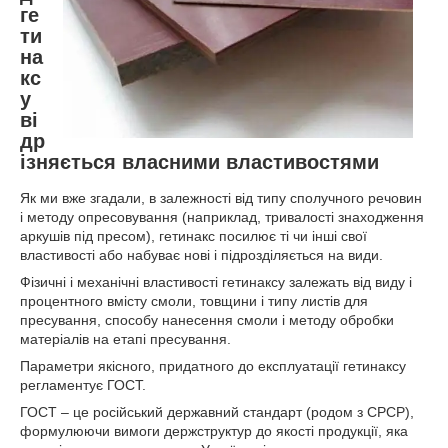
ге
ти
на
кс
у
ві
др
ізняється власними властивостями
Як ми вже згадали, в залежності від типу сполучного речовин
і методу опресовування (наприклад, тривалості знаходження
аркушів під пресом), гетинакс посилює ті чи інші свої
властивості або набуває нові і підрозділяється на види.
Фізичні і механічні властивості гетинаксу залежать від виду і
процентного вмісту смоли, товщини і типу листів для
пресування, способу нанесення смоли і методу обробки
матеріалів на етапі пресування.
Параметри якісного, придатного до експлуатації гетинаксу
регламентує ГОСТ.
ГОСТ – це російський державний стандарт (родом з СРСР),
формулюючи вимоги держструктур до якості продукції, яка