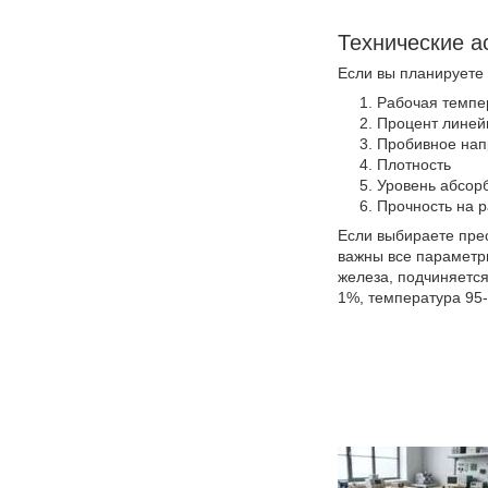
Технические а
Если вы планируете 
Рабочая темпе
Процент лине
Пробивное на
Плотность
Уровень абсор
Прочность на 
Если выбираете прес
важны все параметр
железа, подчиняетс
1%, температура 95