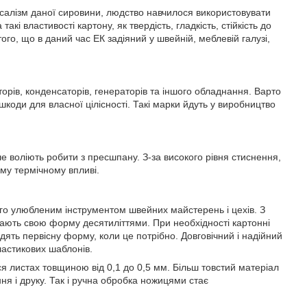
ерсалізм даної сировини, людство навчилося використовувати
акі властивості картону, як твердість, гладкість, стійкість до
ого, що в даний час ЕК задіяний у швейній, меблевій галузі,
рів, конденсаторів, генераторів та іншого обладнання. Варто
коди для власної цілісності. Такі марки йдуть у виробництво
ше воліють робити з пресшпану. З-за високого рівня стиснення,
ому термічному впливі.
го улюбленим інструментом швейних майстерень і цехів. З
гають свою форму десятиліттями. При необхідності картонні
ять первісну форму, коли це потрібно. Довговічний і надійний
ластикових шаблонів.
я листах товщиною від 0,1 до 0,5 мм. Більш товстий матеріал
ня і друку. Так і ручна обробка ножицями стає