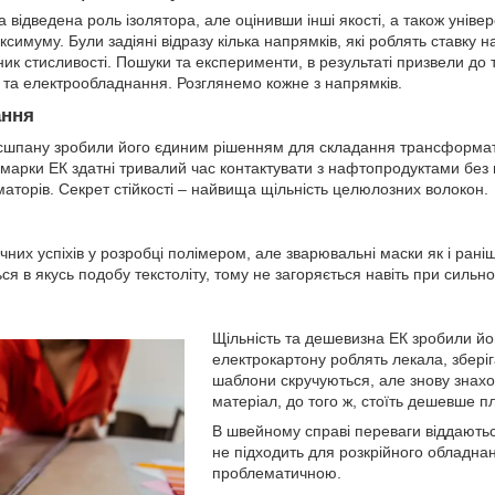
 відведена роль ізолятора, але оцінивши інші якості, а також унів
имуму. Були задіяні відразу кілька напрямків, які роблять ставку на т
ник стисливості. Пошуки та експерименти, в результаті призвели до т
в та електрообладнання. Розглянемо кожне з напрямків.
ання
ресшпану зробили його єдиним рішенням для складання трансформато
 марки ЕК здатні тривалий час контактувати з нафтопродуктами без ш
торів. Секрет стійкості – найвища щільність целюлозних волокон.
них успіхів у розробці полімером, але зварювальні маски як і рані
я в якусь подобу текстоліту, тому не загоряється навіть при сильн
Щільність та дешевизна ЕК зробили йо
електрокартону роблять лекала, збері
шаблони скручуються, але знову знаход
матеріал, до того ж, стоїть дешевше п
В швейному справі переваги віддаютьс
не підходить для розкрійного обладнан
проблематичною.