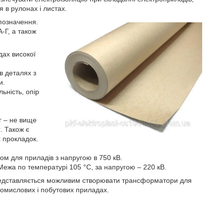
 в рулонах і листах.
позначення.
-Г, а також
дах високої
в деталях з
и.
ьність, опір
г – не вище
. Також є
 прокладок.
том для приладів з напругою в 750 кВ.
ежа по температурі 105 °С, за напругою – 220 кВ.
представляється можливим створювати трансформатори для
ромислових і побутових приладах.