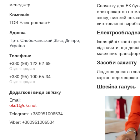
менеджер
Спочатку для ЕК була
електрокартон по макс
зносу, низький показ
ТОВ Електропласт+
виготовленні виробі
Електрообладн
Пр-т. Слобожанський,35-а, Дніпро,
Ізоляційні якості п
Україна
відзначити, що деякі
масляних трансформа
Засоби захисту
+380 (98) 122-62-69
Отдел продаж
Людство досягло знач
+380 (95) 100-65-34
картон перетворюєтьс
Отдел продаж
Швейна галузь
oks1@ukr.net
+380951006534
+380951006534