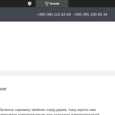
Кошик
+380 (98) 122-62-69
+380 (95) 100-65-34
оне
беленое сировину хвойних порід дерев, тому картон має
езпечувати електроізоляцію при складанні електроприладів,