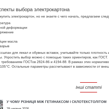
спекты выбора электрокартона
купить электрокартон, но не знаете с чего начать, предлагаем сле
ратура
йной деформации
пряжение
бции масла
разрыв
сшпан для лекал и обувных вставок, учитывайте только плотность
ы. Упростить выбор можно с помощью таких ориентиров, как ГОСТ.
я требованиям ГОСТов 2824-86 и 4194-88. В рамках этих нормати
-105°С. Остальные параметры рассчитывают в зависимости от внеш
Інші статті
У ЧОМУ РІЗНИЦЯ МІЖ ГЕТИНАКСОМ І СКЛОТЕКСТОЛІТОМ
29 червня 2026