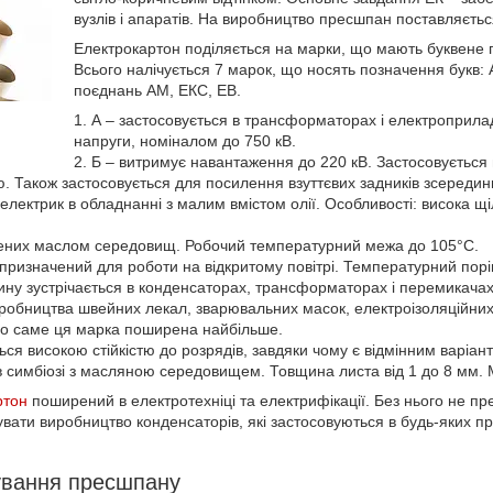
вузлів і апаратів. На виробництво пресшпан поставляється
Електрокартон поділяється на марки, що мають буквене 
Всього налічується 7 марок, що носять позначення букв: А
поєднань АМ, ЕКС, ЕВ.
А – застосовується в трансформаторах і електроприла
напруги, номіналом до 750 кВ.
Б – витримує навантаження до 220 кВ. Застосовується 
. Також застосовується для посилення взуттєвих задників зсередин
електрик в обладнанні з малим вмістом олії. Особливості: висока щіл
нених маслом середовищ. Робочий температурний межа до 105°С.
 призначений для роботи на відкритому повітрі. Температурний порі
ину зустрічається в конденсаторах, трансформаторах і перемикачах
иробництва швейних лекал, зварювальних масок, електроізоляційних
о саме ця марка поширена найбільше.
ься високою стійкістю до розрядів, завдяки чому є відмінним варіан
 симбіозі з масляною середовищем. Товщина листа від 1 до 8 мм. М
ртон
поширений в електротехніці та електрифікації. Без нього не 
увати виробництво конденсаторів, які застосовуються в будь-яких п
ування пресшпану