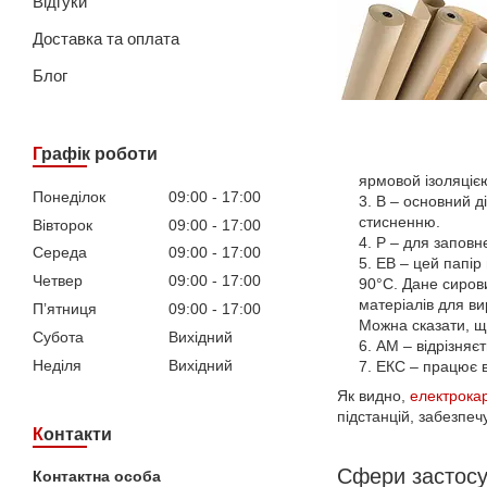
Відгуки
Доставка та оплата
Блог
Графік роботи
ярмовой ізоляцією
Понеділок
09:00
17:00
В – основний ді
стисненню.
Вівторок
09:00
17:00
Р – для запов
Середа
09:00
17:00
ЕВ – цей папір
Четвер
09:00
17:00
90°С. Дане сиров
матеріалів для в
Пʼятниця
09:00
17:00
Можна сказати, щ
Субота
Вихідний
АМ – відрізняєт
Неділя
Вихідний
ЕКС – працює в
Як видно,
електрока
підстанцій, забезпеч
Контакти
Сфери застос