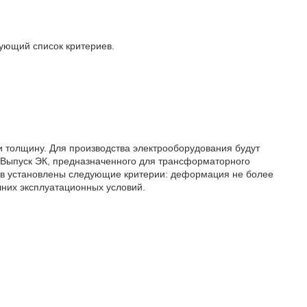
дующий список критериев.
 и толщину. Для производства электрооборудования будут
 Выпуск ЭК, предназначенного для трансформаторного
вов установлены следующие критерии: деформация не более
них эксплуатационных условий.