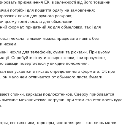
дировать призначення ЕК, в залежності від його товщини:
вичай потрібні для пошиття одягу на замовлення;
оразових лекал для ручного розкрою;
при цьому тонкі лекала для обмеловки;
чний формат, придатний як для обмеловки, так і для
товсті лекала, з якими можна працювати навіть без
и ножем.
мені, чохли для телефонів, сумки та рюкзаки. При цьому
ії. Спробуйте зігнути козирок кепки, і ви зрозумієте,
чно завжди повертається у вихідне положення.
пан выпускается в листах определенного формата. ЭК при
 он мало чем отличается от обычного листа бумаги.
вают спинки, каркасы подлокотников. Сверху прибивается
высокие механические нагрузки, при этом его стоимость куда
.
тры, светильники, торшеры, инсталляции – это лишь малая