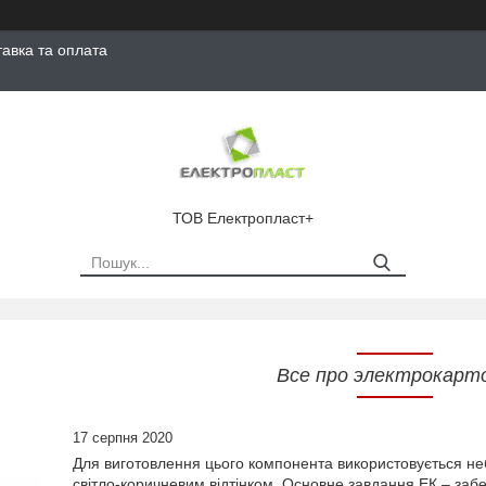
тавка та оплата
ТОВ Електропласт+
Все про электрокарт
17 серпня 2020
Для виготовлення цього компонента використовується не
світло-коричневим відтінком. Основне завдання ЕК – заб