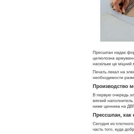
Пресшпан надає форм
целюлозна армування 
наскільки це міцний 
Печать лекал на эле
необходимости разме
Производство м
В первую очередь эл
мягкий наполнитель 
ниже ценника на ДВП
Прессшпан, как 
Сегодня из плотного
часть того, куда до