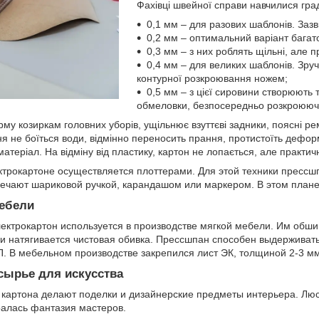
Фахівці швейної справи навчилися гра
0,1 мм – для разових шаблонів. Заз
0,2 мм – оптимальний варіант багат
0,3 мм – з них роблять щільні, але 
0,4 мм – для великих шаблонів. Зру
контурної розкроювання ножем;
0,5 мм – з цієї сировини створюють 
обмеловки, безпосередньо розкроююч
у козиркам головних уборів, ущільнює взуттєві задники, поясні ре
не боїться води, відмінно переносить прання, протистоїть деформац
матеріал. На відміну від пластику, картон не лопається, але практи
ктрокартоне осуществляется плоттерами. Для этой техники прессш
чают шариковой ручкой, карандашом или маркером. В этом плане,
ебели
ектрокартон используется в производстве мягкой мебели. Им обши
и натягивается чистовая обивка. Прессшпан способен выдерживать 
. В мебельном производстве закрепился лист ЭК, толщиной 2-3 мм
сырье для искусства
 картона делают поделки и дизайнерские предметы интерьера. Люс
бралась фантазия мастеров.