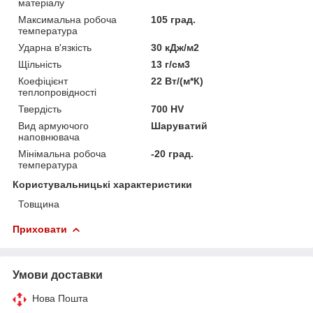
матеріалу
Максимальна робоча
105 град.
температура
Ударна в'язкість
30 кДж/м2
Щільність
13 г/см3
Коефіцієнт
22 Вт/(м*К)
теплопровідності
Твердість
700 HV
Вид армуючого
Шаруватий
наповнювача
Мінімальна робоча
-20 град.
температура
Користувальницькі характеристики
Товщина
Приховати
Умови доставки
Нова Пошта