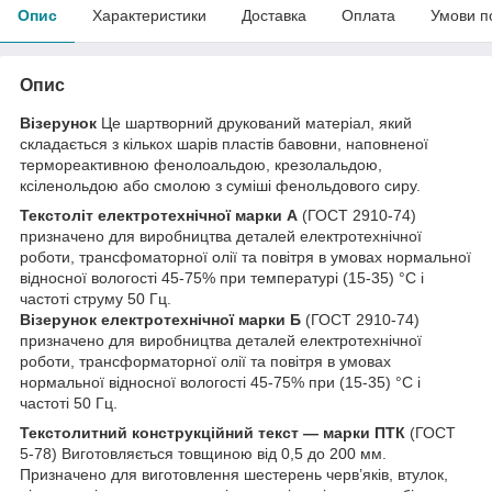
Опис
Характеристики
Доставка
Оплата
Умови п
Опис
Візерунок
Це шартворний друкований матеріал, який
складається з кількох шарів пластів бавовни, наповненої
термореактивною фенолоальдою, крезолальдою,
ксіленольдою або смолою з суміші фенольдового сиру.
Текстоліт електротехнічної марки А
(ГОСТ 2910-74)
призначено для виробництва деталей електротехнічної
роботи, трансфоматорної олії та повітря в умовах нормальної
відносної вологості 45-75% при температурі (15-35) °С і
частоті струму 50 Гц.
Візерунок електротехнічної марки Б
(ГОСТ 2910-74)
призначено для виробництва деталей електротехнічної
роботи, трансформаторної олії та повітря в умовах
нормальної відносної вологості 45-75% при (15-35) °С і
частоті 50 Гц.
Текстолитний конструкційний текст — марки ПТК
(ГОСТ
5-78) Виготовляється товщиною від 0,5 до 200 мм.
Призначено для виготовлення шестерень черв’яків, втулок,