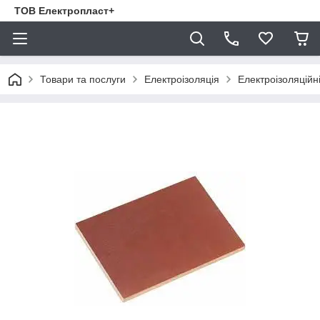
ТОВ Електропласт+
Товари та послуги
Електроізоляція
Електроізоляційн