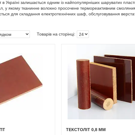
літ в Україні залишається одним із найпопулярніших шаруватих плас
л, у якому тканинне волокно просочене термореактивним смоляним 
ється для складання електротехнічних шаф, обслуговування верстат
 ПТ
ТЕКСТОЛІТ 0,8 ММ