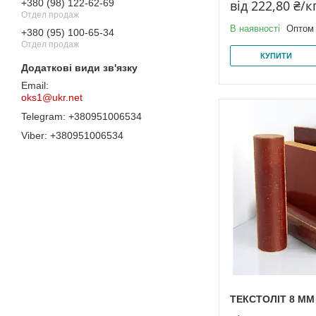
від 222,80 ₴/к
+380 (98) 122-62-69
Отдел продаж
В наявності
Оптом 
+380 (95) 100-65-34
Отдел продаж
КУПИТИ
oks1@ukr.net
+380951006534
+380951006534
ТЕКСТОЛІТ 8 ММ